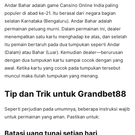
Andar Bahar adalah game Cansino Online India paling
populer di abad ke-21. Itu berasal dari negara bagian
selatan Karnataka (Bengaluru). Andar Bahar adalah
permainan peluang murni. Dalam permainan ini, dealer
menempatkan satu kartu menghadap ke atas, dan setelah
itu pemain bertaruh pada dua tumpukan seperti Andar
(Dalam) atau Bahar (Luar). Kemudian dealer—berurusan
dengan dua tumpukan kartu sampai cocok dengan yang
awal. Ketika kartu yang cocok pada tumpukan tersebut
muncul maka itulah tumpukan yang menang.
Tip dan Trik untuk Grandbet88
Seperti perjudian pada umumnya, beberapa instruksi wajib
untuk permainan yang aman. Pastikan untuk:
Batasi uang tunai setiap hari