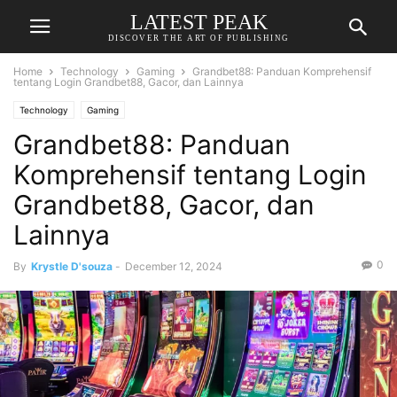
LATEST PEAK
DISCOVER THE ART OF PUBLISHING
Home
Technology
Gaming
Grandbet88: Panduan Komprehensif
tentang Login Grandbet88, Gacor, dan Lainnya
Technology
Gaming
Grandbet88: Panduan
Komprehensif tentang Login
Grandbet88, Gacor, dan
Lainnya
0
By
Krystle D'souza
-
December 12, 2024