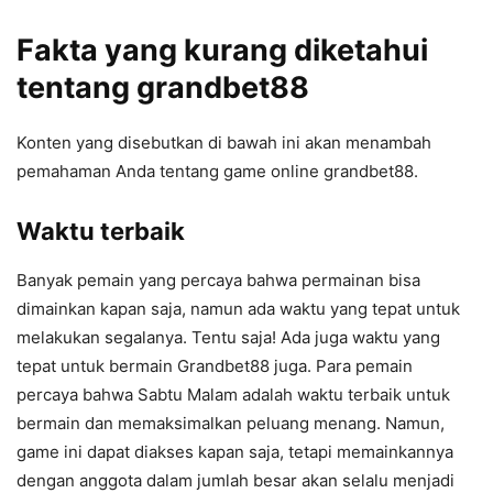
Fakta yang kurang diketahui
tentang grandbet88
Konten yang disebutkan di bawah ini akan menambah
pemahaman Anda tentang game online grandbet88.
Waktu terbaik
Banyak pemain yang percaya bahwa permainan bisa
dimainkan kapan saja, namun ada waktu yang tepat untuk
melakukan segalanya. Tentu saja! Ada juga waktu yang
tepat untuk bermain Grandbet88 juga. Para pemain
percaya bahwa Sabtu Malam adalah waktu terbaik untuk
bermain dan memaksimalkan peluang menang. Namun,
game ini dapat diakses kapan saja, tetapi memainkannya
dengan anggota dalam jumlah besar akan selalu menjadi