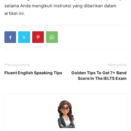
selama Anda mengikuti instruksi yang diberikan dalam
artikel ini.
Previous article
Next article
Fluent English Speaking Tips
Golden Tips To Get 7+ Band
Score In The IELTS Exam