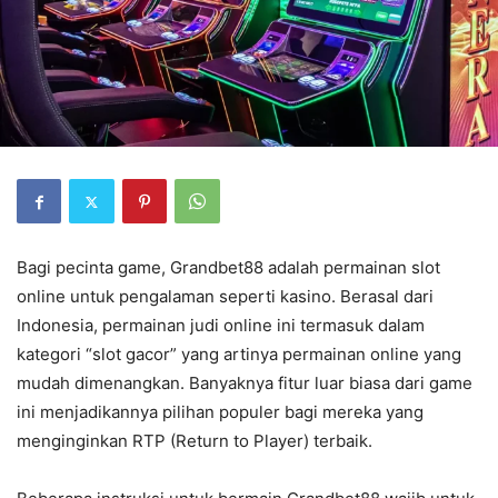
Bagi pecinta game, Grandbet88 adalah permainan slot
online untuk pengalaman seperti kasino. Berasal dari
Indonesia, permainan judi online ini termasuk dalam
kategori “slot gacor” yang artinya permainan online yang
mudah dimenangkan. Banyaknya fitur luar biasa dari game
ini menjadikannya pilihan populer bagi mereka yang
menginginkan RTP (Return to Player) terbaik.