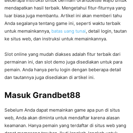
Beberapa instruksi untuk bermain Grandbet88 wajib untuk
mendapatkan hasil terbaik. Mengetahui fitur-fiturnya yang
luar biasa juga membantu. Artikel ini akan memberi tahu
Anda segalanya tentang game ini, seperti waktu terbaik
untuk memainkannya,
batas uang tunai
, detail login, tautan
ke situs web, dan instruksi untuk memainkannya.
Slot online yang mudah diakses adalah fitur terbaik dari
permainan ini, dan slot demo juga disediakan untuk para
pemain. Anda hanya perlu login dengan beberapa detail
dan tautannya juga disediakan di artikel ini.
Masuk Grandbet88
Sebelum Anda dapat memainkan game apa pun di situs
web, Anda akan diminta untuk mendaftar karena alasan
keamanan. Hanya pemain yang terdaftar di situs web yang