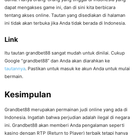
dapat mengakses game ini, dan di sini kita berbicara
tentang akses online. Tautan yang disediakan di halaman
ini tidak akan terbuka jika Anda tidak berada di Indonesia.
Link
Itu tautan grandbet88 sangat mudah untuk dinilai. Cukup
Google “grandbet88” dan Anda akan diarahkan ke
tautannya
. Pastikan untuk masuk ke akun Anda untuk mulai
bermain.
Kesimpulan
Grandbet88 merupakan permainan judi online yang ada di
Indonesia. Ingatlah bahwa perjudian adalah ilegal di negara
ini. Grandbet88 akan memberi Anda pengalaman seperti
kasino dengan RTP (Return to Player) terbaik tetapi hanya